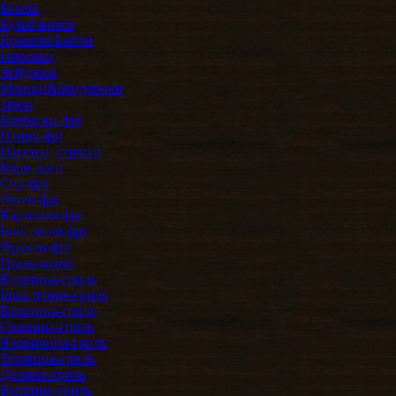
Біляші
Бульб'яники
Крокети/Бойли
Пиріжки
Чебуреки
Млинці&Бендерики
Зрази
Ковбаски-фрі
Птиця-фрі
Нагетси, стріпси
Корн-доги
Сир-фрі
Овочі-фрі
Картопля-фрі
Інші овочі-фрі
Фрукти-фрі
Гриль-меню
Курятина-гриль
Інша птиця-гриль
Баранина-гриль
Свинина-гриль
Яловичина-гриль
Телятина-гриль
Дичина-гриль
Веприна-гриль