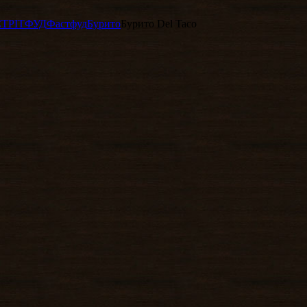
СТРІТФУД
Фастфуд
Бурито
Бурито Del Taco