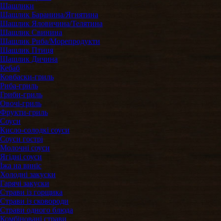
Шашлики
Шашлик Баранина/Ягнятина
Шашлик Яловичина/Телятина
Шашлик Свинина
Шашлик Риба/Морепродукти
Шашлик Птиця
Шашлик Дичина
Кебаб
Ковбаски-гриль
Риба-гриль
Гриби-гриль
Овочі-гриль
Фрукти-гриль
Соуси
Кисло-солодкі соуси
Соуси гострі
Молочні соуси
Ягідні соуси
Їжа на виніс
Холодні закуски
Гарячі закуски
Страви із горщика
Страви із сковороди
Страви одного блюда
Комбіновані страви