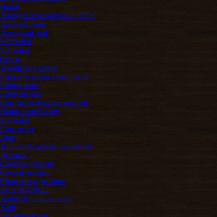
Напої
Холодні безалкогольні напої
Холодна кава
Холодний чай
Моктейлі
Коктейлі
Смузі
Традиційні напої
Гарячі безалкогольні напої
Гаряча кава
Гарячий чай
Глінтвейн безалкогольний
Напої з алкоголем
Коктейлі
Глінтвейн
Грог
Топінги&Сиропи до напоїв
Десерти
Солодкі десерти
Солоні десерти
Смаколики до пива
АСА МАРКЕТ
Хлібо-булочні вироби
Хліб
Батони/Багети