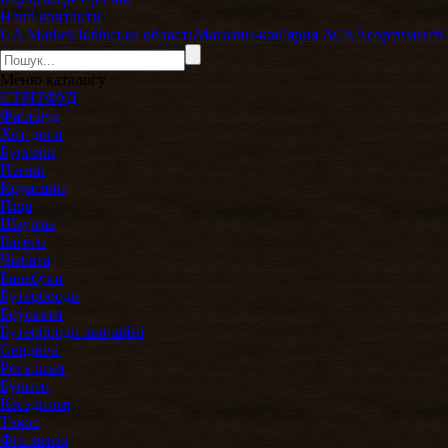
Наші контакти
UA Market
Львівська область
Магазин-кавʼярня АСА
Асортимент
Меню
каталогу
СТРІТФУД
Фастфуд
Хот-доги
Бургери
Паніні
Круасани
Піца
Шаурма
Багети
Чіабата
Балабухи
Бутерброди
Брускети
Бутерброди звичайні
Сендвічі
Рогалики
Бурито
Кесадилья
Такос
Фрі-меню