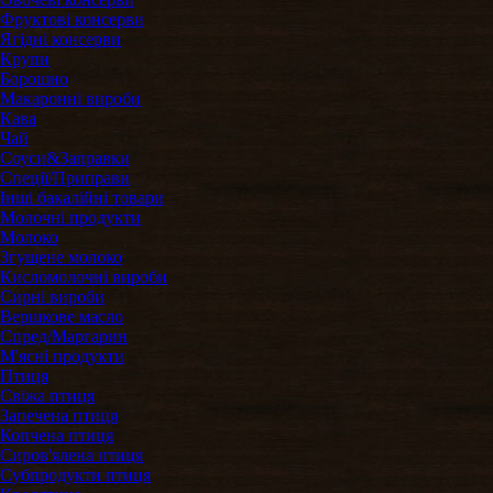
Фруктові консерви
Ягідні консерви
Крупи
Борошно
Макаронні вироби
Кава
Чай
Соуси&Заправки
Спеції/Приправи
Інші бакалійні товари
Молочні продукти
Молоко
Згущене молоко
Кисломолочні вироби
Сирні вироби
Вершкове масло
Спред/Маргарин
М'ясні продукти
Птиця
Свіжа птиця
Запечена птиця
Копчена птиця
Сиров'ялена птиця
Субпродукти птиця