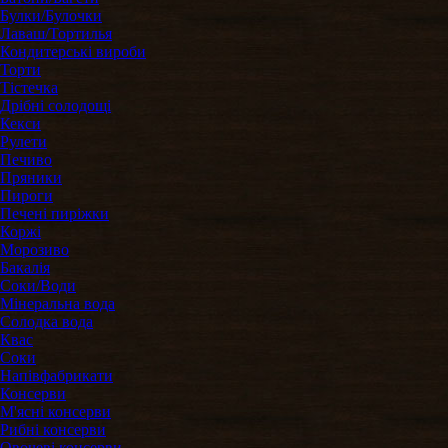
Булки/Булочки
Лаваш/Тортилья
Кондитерські вироби
Торти
Тістечка
Дрібні солодощі
Кекси
Рулети
Печиво
Пряники
Пироги
Печені пиріжки
Коржі
Морозиво
Бакалія
Соки/Води
Мінеральна вода
Солодка вода
Квас
Соки
Напівфабрикати
Консерви
М'ясні консерви
Рибні консерви
Овочеві консерви