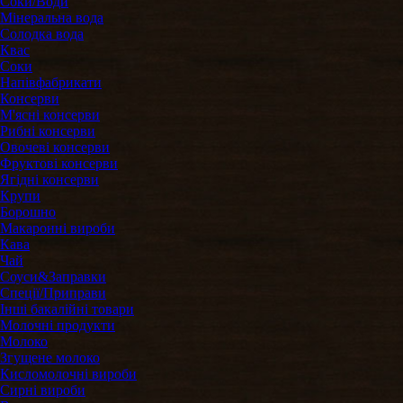
Соки/Води
Мінеральна вода
Солодка вода
Квас
Соки
Напівфабрикати
Консерви
М'ясні консерви
Рибні консерви
Овочеві консерви
Фруктові консерви
Ягідні консерви
Крупи
Борошно
Макаронні вироби
Кава
Чай
Соуси&Заправки
Спеції/Приправи
Інші бакалійні товари
Молочні продукти
Молоко
Згущене молоко
Кисломолочні вироби
Сирні вироби