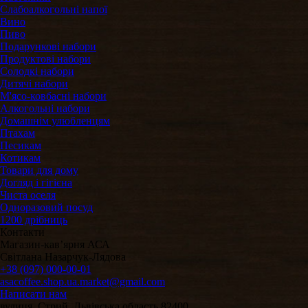
Слабоалкогольні напої
Вино
Пиво
Подарункові набори
Продуктові набори
Солодкі набори
Дитячі набори
М'ясо-ковбасні набори
Алкогольні набори
Домашнім улюбленцям
Птахам
Песикам
Котикам
Товари для дому
Догляд і гігієна
Чиста оселя
Одноразовий посуд
1200 дрібниць
Контакти
Магазин-кавʼярня АСА
Світлана Назарчук-Лядова
+38 (097) 000-00-01
asacoffee.shop.ua.market@gmail.com
Написати нам
вулиця, Стрий, Львівська область 82400