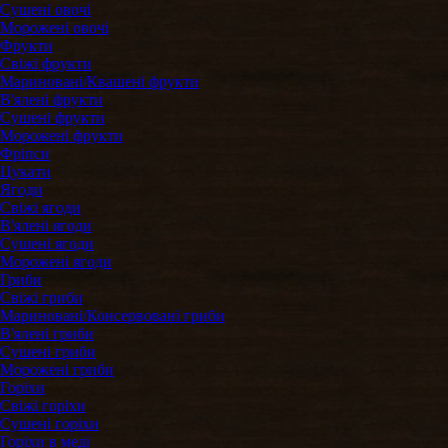
Сушені овочі
Морожені овочі
Фрукти
Свіжі фрукти
Мариновані/Квашені фрукти
В'ялені фрукти
Сушені фрукти
Морожені фрукти
Фріпси
Цукати
Ягоди
Свіжі ягоди
В'ялені ягоди
Сушені ягоди
Морожені ягоди
Гриби
Свіжі гриби
Мариновані/Консервовані гриби
В'ялені гриби
Сушені гриби
Морожені гриби
Горіхи
Свіжі горіхи
Сушені горіхи
Горіхи в меді