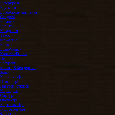
Бутерброди
Брускети
Бутерброди звичайні
Сендвічі
Рогалики
Бурито
Кесадилья
Такос
Фрі-меню
Біляші
Бульб'яники
Крокети/Бойли
Пиріжки
Чебуреки
Млинці&Бендерики
Зрази
Ковбаски-фрі
Птиця-фрі
Нагетси, стріпси
Корн-доги
Сир-фрі
Овочі-фрі
Картопля-фрі
Інші овочі-фрі
Фрукти-фрі