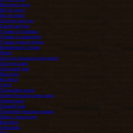
Молочні соуси
Ягідні соуси
Їжа на виніс
Холодні закуски
Гарячі закуски
Страви із горщика
Страви із сковороди
Страви одного блюда
Комбіновані страви
Напої
Холодні безалкогольні напої
Холодна кава
Холодний чай
Моктейлі
Коктейлі
Смузі
Традиційні напої
Гарячі безалкогольні напої
Гаряча кава
Гарячий чай
Глінтвейн безалкогольний
Напої з алкоголем
Коктейлі
Глінтвейн
Грог