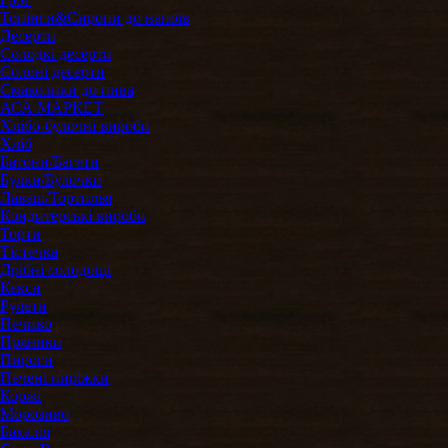
Топінги&Сиропи до напоїв
Десерти
Солодкі десерти
Солоні десерти
Смаколики до пива
АСА МАРКЕТ
Хлібо-булочні вироби
Хліб
Батони/Багети
Булки/Булочки
Лаваш/Тортилья
Кондитерські вироби
Торти
Тістечка
Дрібні солодощі
Кекси
Рулети
Печиво
Пряники
Пироги
Печені пиріжки
Коржі
Морозиво
Бакалія