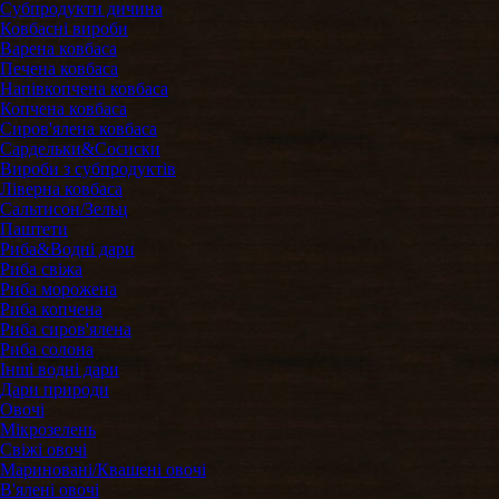
Субпродукти дичина
Ковбасні вироби
Варена ковбаса
Печена ковбаса
Напівкопчена ковбаса
Копчена ковбаса
Сиров'ялена ковбаса
Сардельки&Сосиски
Вироби з субпродуктів
Ліверна ковбаса
Сальтисон/Зельц
Паштети
Риба&Водні дари
Риба свіжа
Риба морожена
Риба копчена
Риба сиров'ялена
Риба солона
Інші водні дари
Дари природи
Овочі
Мікрозелень
Свіжі овочі
Мариновані/Квашені овочі
В'ялені овочі