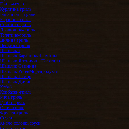
Гриль-меню
Курятина-гриль
Інша птиця-гриль
Баранина-гриль
Свинина-гриль
Яловичина-гриль
Телятина-гриль
Дичина-гриль
Веприна-гриль
Шашлики
Шашлик Баранина/Ягнятина
Шашлик Яловичина/Телятина
Шашлик Свинина
Шашлик Риба/Морепродукти
Шашлик Птиця
Шашлик Дичина
Кебаб
Ковбаски-гриль
Риба-гриль
Гриби-гриль
Овочі-гриль
Фрукти-гриль
Соуси
Кисло-солодкі соуси
Соуси гострі