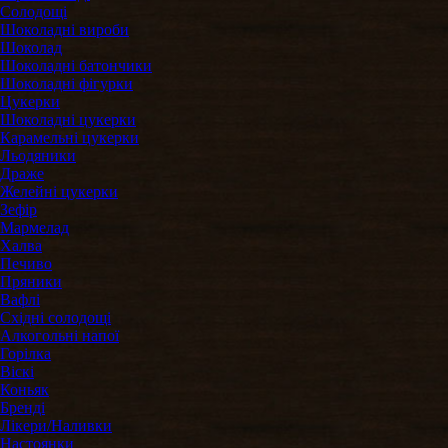
Солодощі
Шоколадні вироби
Шоколад
Шоколадні батончики
Шоколадні фігурки
Цукерки
Шоколадні цукерки
Карамельні цукерки
Льодяники
Драже
Желейні цукерки
Зефір
Мармелад
Халва
Печиво
Пряники
Вафлі
Східні солодощі
Алкогольні напої
Горілка
Віскі
Коньяк
Бренді
Лікери/Наливки
Настоянки