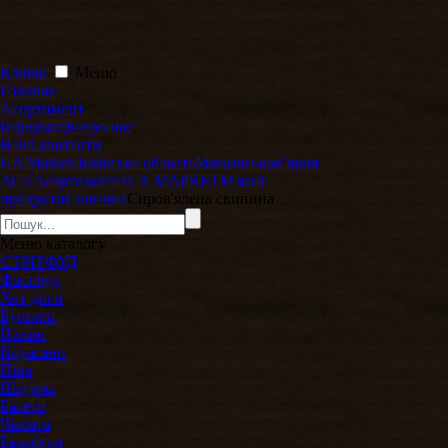
Кошик
Меню
Головне
Асортимент
Інформація про нас
Наші контакти
UA Market
Львівська область
Магазин-кавʼярня
АСА
Асортимент
АСА МАРКЕТ
М'ясні
продукти
Свинина
Сиров'ялена свинина
Меню
каталогу
СТРІТФУД
Фастфуд
Хот-доги
Бургери
Паніні
Круасани
Піца
Шаурма
Багети
Чіабата
Балабухи