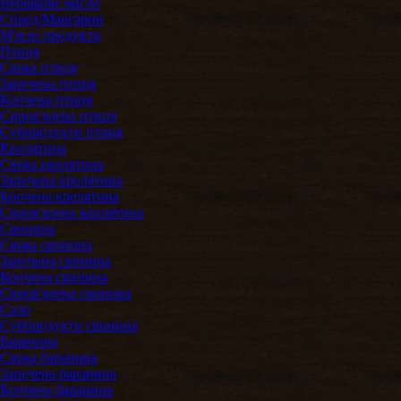
Вершкове масло
Спред/Маргарин
М'ясні продукти
Птиця
Свіжа птиця
Запечена птиця
Копчена птиця
Сиров'ялена птиця
Субпродукти птиця
Кролятина
Свіжа кролятина
Запечена кролятина
Копчена кролятина
Сиров'ялена кролятина
Свинина
Свіжа свинина
Запечена свинина
Копчена свинина
Сиров'ялена свинина
Сало
Субпродукти cвинина
Баранина
Свіжа баранина
Запечена баранина
Копчена баранина