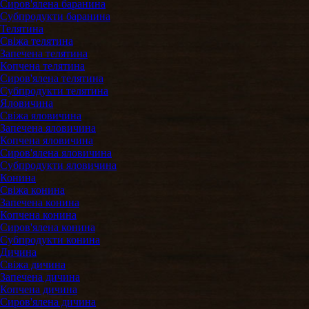
Сиров'ялена баранина
Субпродукти баранина
Телятина
Свіжа телятина
Запечена телятина
Копчена телятина
Сиров'ялена телятина
Субпродукти телятина
Яловичина
Свіжа яловичина
Запечена яловичина
Копчена яловичина
Сиров'ялена яловичина
Субпродукти яловичина
Конина
Свіжа конина
Запечена конина
Копчена конина
Сиров'ялена конина
Субпродукти конина
Дичина
Свіжа дичина
Запечена дичина
Копчена дичина
Сиров'ялена дичина