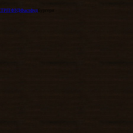
СТРІТФУД
Фастфуд
Бургери