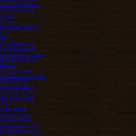
Фруктові консерви
Ягідні консерви
Крупи
Борошно
Макаронні вироби
Кава
Чай
Соуси&Заправки
Спеції/Приправи
Інші бакалійні товари
Молочні продукти
Молоко
Згущене молоко
Кисломолочні вироби
Сирні вироби
Вершкове масло
Спред/Маргарин
М'ясні продукти
Птиця
Свіжа птиця
Запечена птиця
Копчена птиця
Сиров'ялена птиця
Субпродукти птиця