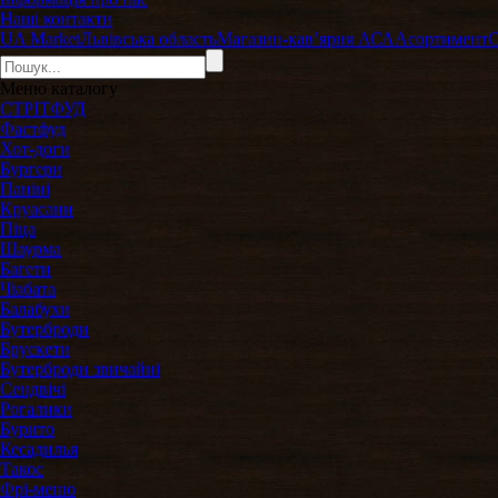
Наші контакти
UA Market
Львівська область
Магазин-кавʼярня АСА
Асортимент
Меню
каталогу
СТРІТФУД
Фастфуд
Хот-доги
Бургери
Паніні
Круасани
Піца
Шаурма
Багети
Чіабата
Балабухи
Бутерброди
Брускети
Бутерброди звичайні
Сендвічі
Рогалики
Бурито
Кесадилья
Такос
Фрі-меню