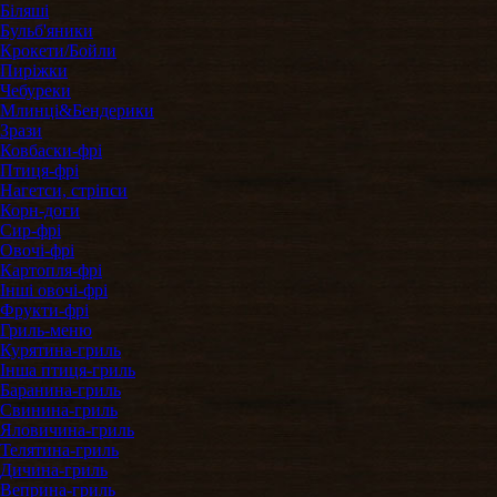
Біляші
Бульб'яники
Крокети/Бойли
Пиріжки
Чебуреки
Млинці&Бендерики
Зрази
Ковбаски-фрі
Птиця-фрі
Нагетси, стріпси
Корн-доги
Сир-фрі
Овочі-фрі
Картопля-фрі
Інші овочі-фрі
Фрукти-фрі
Гриль-меню
Курятина-гриль
Інша птиця-гриль
Баранина-гриль
Свинина-гриль
Яловичина-гриль
Телятина-гриль
Дичина-гриль
Веприна-гриль