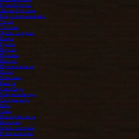
Булки/Булочки
Лаваш/Тортилья
Кондитерські вироби
Торти
Тістечка
Дрібні солодощі
Кекси
Рулети
Печиво
Пряники
Пироги
Печені пиріжки
Коржі
Морозиво
Бакалія
Соки/Води
Мінеральна вода
Солодка вода
Квас
Соки
Напівфабрикати
Консерви
М'ясні консерви
Рибні консерви
Овочеві консерви