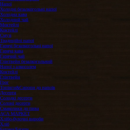
Напої
Холодні безалкогольні напої
Холодна кава
Холодний чай
Моктейлі
Коктейлі
Смузі
Традиційні напої
Гарячі безалкогольні напої
Гаряча кава
Гарячий чай
Глінтвейн безалкогольний
Напої з алкоголем
Коктейлі
Глінтвейн
Грог
Топінги&Сиропи до напоїв
Десерти
Солодкі десерти
Солоні десерти
Смаколики до пива
АСА МАРКЕТ
Хлібо-булочні вироби
Хліб
Батони/Багети