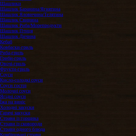
Шашлики
Шашлик Баранина/Ягнятина
Шашлик Яловичина/Телятина
Шашлик Свинина
Шашлик Риба/Морепродукти
Шашлик Птиця
Шашлик Дичина
Кебаб
Ковбаски-гриль
Риба-гриль
Гриби-гриль
Овочі-гриль
Фрукти-гриль
Соуси
Кисло-солодкі соуси
Соуси гострі
Молочні соуси
Ягідні соуси
Їжа на виніс
Холодні закуски
Гарячі закуски
Страви із горщика
Страви із сковороди
Страви одного блюда
Комбіновані страви