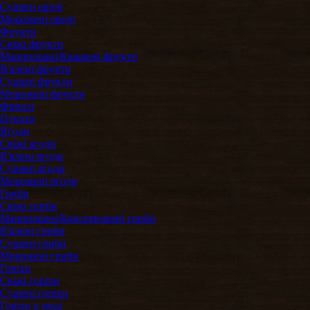
Сушені овочі
Морожені овочі
Фрукти
Свіжі фрукти
Мариновані/Квашені фрукти
В'ялені фрукти
Сушені фрукти
Морожені фрукти
Фріпси
Цукати
Ягоди
Свіжі ягоди
В'ялені ягоди
Сушені ягоди
Морожені ягоди
Гриби
Свіжі гриби
Мариновані/Консервовані гриби
В'ялені гриби
Сушені гриби
Морожені гриби
Горіхи
Свіжі горіхи
Сушені горіхи
Горіхи в меді