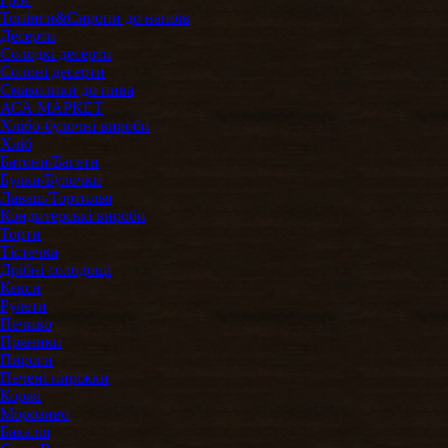
Топінги&Сиропи до напоїв
Десерти
Солодкі десерти
Солоні десерти
Смаколики до пива
АСА МАРКЕТ
Хлібо-булочні вироби
Хліб
Батони/Багети
Булки/Булочки
Лаваш/Тортилья
Кондитерські вироби
Торти
Тістечка
Дрібні солодощі
Кекси
Рулети
Печиво
Пряники
Пироги
Печені пиріжки
Коржі
Морозиво
Бакалія