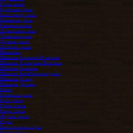
Гриль-меню
Курятина-гриль
Інша птиця-гриль
Баранина-гриль
Свинина-гриль
Яловичина-гриль
Телятина-гриль
Дичина-гриль
Веприна-гриль
Шашлики
Шашлик Баранина/Ягнятина
Шашлик Яловичина/Телятина
Шашлик Свинина
Шашлик Риба/Морепродукти
Шашлик Птиця
Шашлик Дичина
Кебаб
Ковбаски-гриль
Риба-гриль
Гриби-гриль
Овочі-гриль
Фрукти-гриль
Соуси
Кисло-солодкі соуси
Соуси гострі