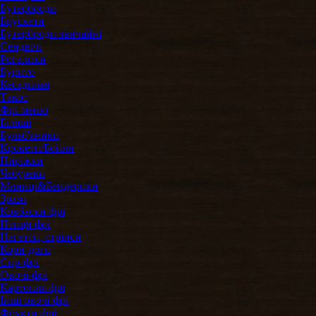
Бутерброди
Брускети
Бутерброди звичайні
Сендвічі
Рогалики
Бурито
Кесадилья
Такос
Фрі-меню
Біляші
Бульб'яники
Крокети/Бойли
Пиріжки
Чебуреки
Млинці&Бендерики
Зрази
Ковбаски-фрі
Птиця-фрі
Нагетси, стріпси
Корн-доги
Сир-фрі
Овочі-фрі
Картопля-фрі
Інші овочі-фрі
Фрукти-фрі