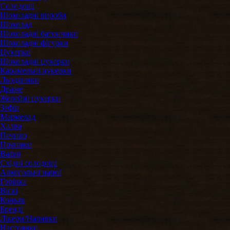
Солодощі
Шоколадні вироби
Шоколад
Шоколадні батончики
Шоколадні фігурки
Цукерки
Шоколадні цукерки
Карамельні цукерки
Льодяники
Драже
Желейні цукерки
Зефір
Мармелад
Халва
Печиво
Пряники
Вафлі
Східні солодощі
Алкогольні напої
Горілка
Віскі
Коньяк
Бренді
Лікери/Наливки
Настоянки