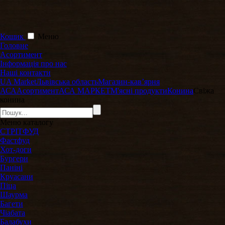
Кошик
Меню
Головне
Асортимент
Інформація про нас
Наші контакти
UA Market
Львівська область
Магазин-кавʼярня
АСА
Асортимент
АСА МАРКЕТ
М'ясні продукти
Конина
Свіжа
конина
Меню
каталогу
СТРІТФУД
Фастфуд
Хот-доги
Бургери
Паніні
Круасани
Піца
Шаурма
Багети
Чіабата
Балабухи