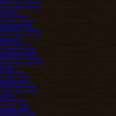
Сиров'ялена баранина
Субпродукти баранина
Телятина
Свіжа телятина
Запечена телятина
Копчена телятина
Сиров'ялена телятина
Субпродукти телятина
Яловичина
Свіжа яловичина
Запечена яловичина
Копчена яловичина
Сиров'ялена яловичина
Субпродукти яловичина
Конина
Свіжа конина
Запечена конина
Копчена конина
Сиров'ялена конина
Субпродукти конина
Дичина
Свіжа дичина
Запечена дичина
Копчена дичина
Сиров'ялена дичина