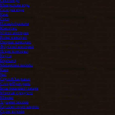
Соки/Води
Мінеральна вода
Солодка вода
Квас
Соки
Напівфабрикати
Консерви
М'ясні консерви
Рибні консерви
Овочеві консерви
Фруктові консерви
Ягідні консерви
Крупи
Борошно
Макаронні вироби
Кава
Чай
Соуси&Заправки
Спеції/Приправи
Інші бакалійні товари
Молочні продукти
Молоко
Згущене молоко
Кисломолочні вироби
Сирні вироби