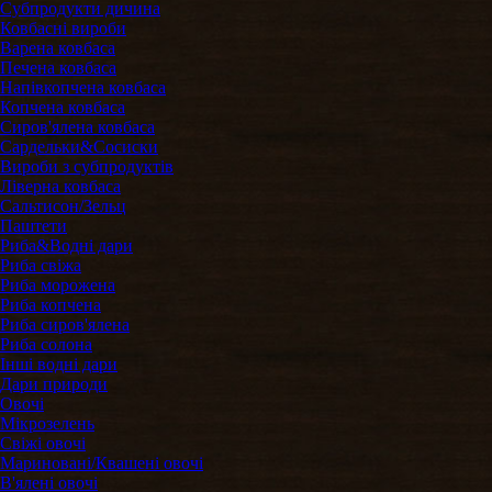
Субпродукти дичина
Ковбасні вироби
Варена ковбаса
Печена ковбаса
Напівкопчена ковбаса
Копчена ковбаса
Сиров'ялена ковбаса
Сардельки&Сосиски
Вироби з субпродуктів
Ліверна ковбаса
Сальтисон/Зельц
Паштети
Риба&Водні дари
Риба свіжа
Риба морожена
Риба копчена
Риба сиров'ялена
Риба солона
Інші водні дари
Дари природи
Овочі
Мікрозелень
Свіжі овочі
Мариновані/Квашені овочі
В'ялені овочі