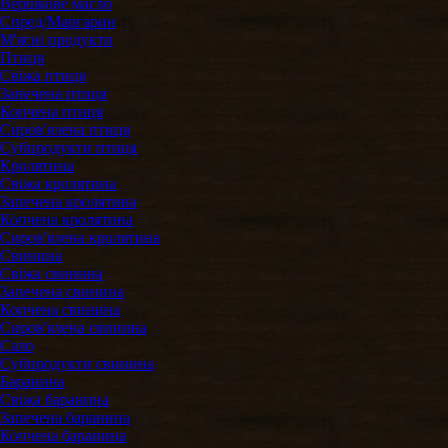
Вершкове масло
Спред/Маргарин
М'ясні продукти
Птиця
Свіжа птиця
Запечена птиця
Копчена птиця
Сиров'ялена птиця
Субпродукти птиця
Кролятина
Свіжа кролятина
Запечена кролятина
Копчена кролятина
Сиров'ялена кролятина
Свинина
Свіжа свинина
Запечена свинина
Копчена свинина
Сиров'ялена свинина
Сало
Субпродукти cвинина
Баранина
Свіжа баранина
Запечена баранина
Копчена баранина