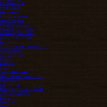
Молочні соуси
Ягідні соуси
Їжа на виніс
Холодні закуски
Гарячі закуски
Страви із горщика
Страви із сковороди
Страви одного блюда
Комбіновані страви
Напої
Холодні безалкогольні напої
Холодна кава
Холодний чай
Моктейлі
Коктейлі
Смузі
Традиційні напої
Гарячі безалкогольні напої
Гаряча кава
Гарячий чай
Глінтвейн безалкогольний
Напої з алкоголем
Коктейлі
Глінтвейн
Грог