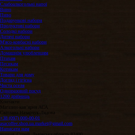
Слабоалкогольні напої
Вино
Пиво
Подарункові набори
Продуктові набори
Солодкі набори
Дитячі набори
М'ясо-ковбасні набори
Алкогольні набори
Домашнім улюбленцям
Птахам
Песикам
Котикам
Товари для дому
Догляд і гігієна
Чиста оселя
Одноразовий посуд
1200 дрібниць
Контакти
Магазин-кавʼярня АСА
Світлана Назарчук-Лядова
+38 (097) 000-00-01
asacoffee.shop.ua.market@gmail.com
Написати нам
вулиця, Стрий, Львівська область 82400