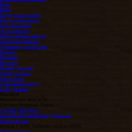
Вино
Пиво
Подарункові набори
Продуктові набори
Солодкі набори
Дитячі набори
М'ясо-ковбасні набори
Алкогольні набори
Домашнім улюбленцям
Птахам
Песикам
Котикам
Товари для дому
Догляд і гігієна
Чиста оселя
Одноразовий посуд
1200 дрібниць
Контакти
Магазин-кавʼярня АСА
Світлана Назарчук-Лядова
+38 (097) 000-00-01
asacoffee.shop.ua.market@gmail.com
Написати нам
вулиця, Стрий, Львівська область 82400
Графік роботи