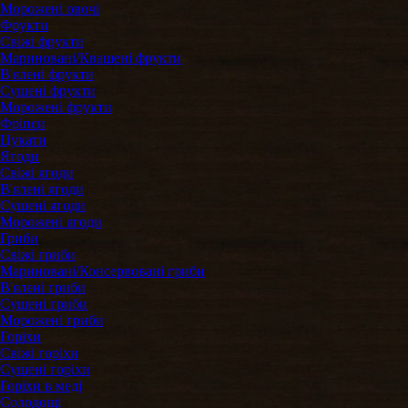
Морожені овочі
Фрукти
Свіжі фрукти
Мариновані/Квашені фрукти
В'ялені фрукти
Сушені фрукти
Морожені фрукти
Фріпси
Цукати
Ягоди
Свіжі ягоди
В'ялені ягоди
Сушені ягоди
Морожені ягоди
Гриби
Свіжі гриби
Мариновані/Консервовані гриби
В'ялені гриби
Сушені гриби
Морожені гриби
Горіхи
Свіжі горіхи
Сушені горіхи
Горіхи в меді
Солодощі