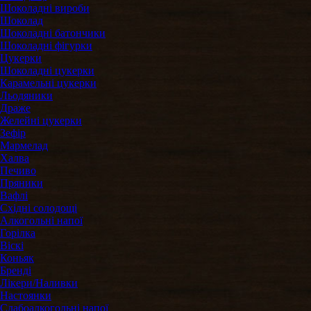
Шоколадні вироби
Шоколад
Шоколадні батончики
Шоколадні фігурки
Цукерки
Шоколадні цукерки
Карамельні цукерки
Льодяники
Драже
Желейні цукерки
Зефір
Мармелад
Халва
Печиво
Пряники
Вафлі
Східні солодощі
Алкогольні напої
Горілка
Віскі
Коньяк
Бренді
Лікери/Наливки
Настоянки
Слабоалкогольні напої