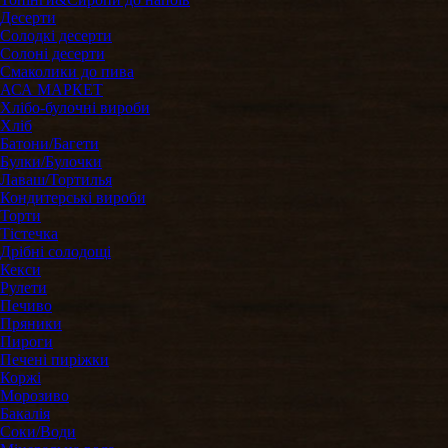
Десерти
Солодкі десерти
Солоні десерти
Смаколики до пива
АСА МАРКЕТ
Хлібо-булочні вироби
Хліб
Батони/Багети
Булки/Булочки
Лаваш/Тортилья
Кондитерські вироби
Торти
Тістечка
Дрібні солодощі
Кекси
Рулети
Печиво
Пряники
Пироги
Печені пиріжки
Коржі
Морозиво
Бакалія
Соки/Води