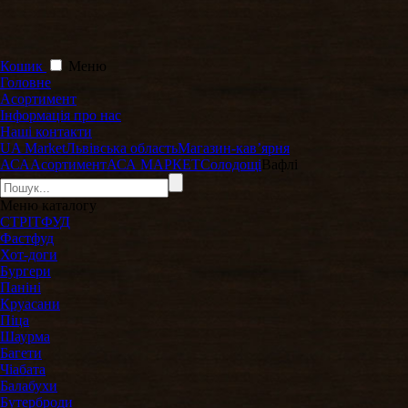
Кошик
Меню
Головне
Асортимент
Інформація про нас
Наші контакти
UA Market
Львівська область
Магазин-кавʼярня
АСА
Асортимент
АСА МАРКЕТ
Солодощі
Вафлі
Меню
каталогу
СТРІТФУД
Фастфуд
Хот-доги
Бургери
Паніні
Круасани
Піца
Шаурма
Багети
Чіабата
Балабухи
Бутерброди