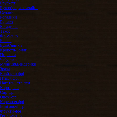
Брускети
Бутерброди звичайні
Сендвічі
Рогалики
Бурито
Кесадилья
Такос
Фрі-меню
Біляші
Бульб'яники
Крокети/Бойли
Пиріжки
Чебуреки
Млинці&Бендерики
Зрази
Ковбаски-фрі
Птиця-фрі
Нагетси, стріпси
Корн-доги
Сир-фрі
Овочі-фрі
Картопля-фрі
Інші овочі-фрі
Фрукти-фрі
Гриль-меню