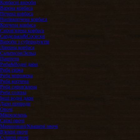
Ковбасні вироби
Варена ковбаса
Печена ковбаса
Напівкопчена ковбаса
Копчена ковбаса
Сиров'ялена ковбаса
Сардельки&Сосиски
Вироби з субпродуктів
Ліверна ковбаса
Сальтисон/Зельц
Паштети
Риба&Водні дари
Риба свіжа
Риба морожена
Риба копчена
Риба сиров'ялена
Риба солона
Інші водні дари
Дари природи
Овочі
Мікрозелень
Свіжі овочі
Мариновані/Квашені овочі
В'ялені овочі
Сушені овочі