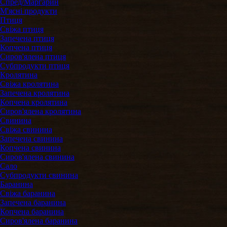
Спред/Маргарин
М'ясні продукти
Птиця
Свіжа птиця
Запечена птиця
Копчена птиця
Сиров'ялена птиця
Субпродукти птиця
Кролятина
Свіжа кролятина
Запечена кролятина
Копчена кролятина
Сиров'ялена кролятина
Свинина
Свіжа свинина
Запечена свинина
Копчена свинина
Сиров'ялена свинина
Сало
Субпродукти cвинина
Баранина
Свіжа баранина
Запечена баранина
Копчена баранина
Сиров'ялена баранина