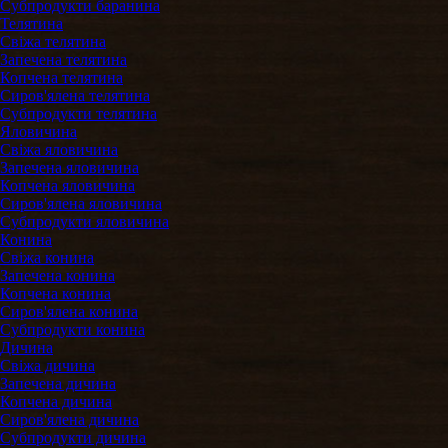
Субпродукти баранина
Телятина
Свіжа телятина
Запечена телятина
Копчена телятина
Сиров'ялена телятина
Субпродукти телятина
Яловичина
Свіжа яловичина
Запечена яловичина
Копчена яловичина
Сиров'ялена яловичина
Субпродукти яловичина
Конина
Свіжа конина
Запечена конина
Копчена конина
Сиров'ялена конина
Субпродукти конина
Дичина
Свіжа дичина
Запечена дичина
Копчена дичина
Сиров'ялена дичина
Субпродукти дичина