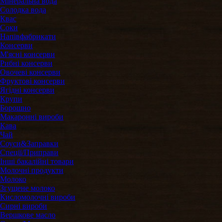
Мінеральна вода
Солодка вода
Квас
Соки
Напівфабрикати
Консерви
М'ясні консерви
Рибні консерви
Овочеві консерви
Фруктові консерви
Ягідні консерви
Крупи
Борошно
Макаронні вироби
Кава
Чай
Соуси&Заправки
Спеції/Приправи
Інші бакалійні товари
Молочні продукти
Молоко
Згущене молоко
Кисломолочні вироби
Сирні вироби
Вершкове масло