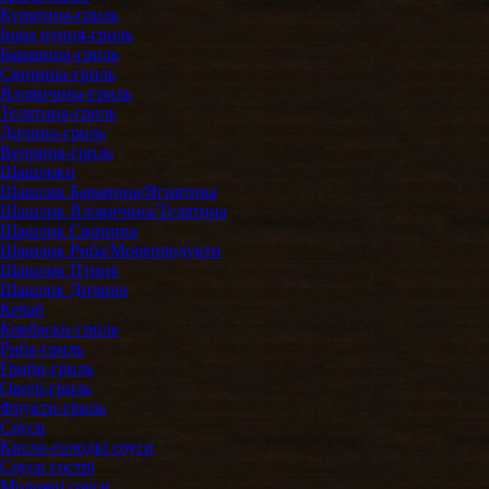
Курятина-гриль
Інша птиця-гриль
Баранина-гриль
Свинина-гриль
Яловичина-гриль
Телятина-гриль
Дичина-гриль
Веприна-гриль
Шашлики
Шашлик Баранина/Ягнятина
Шашлик Яловичина/Телятина
Шашлик Свинина
Шашлик Риба/Морепродукти
Шашлик Птиця
Шашлик Дичина
Кебаб
Ковбаски-гриль
Риба-гриль
Гриби-гриль
Овочі-гриль
Фрукти-гриль
Соуси
Кисло-солодкі соуси
Соуси гострі
Молочні соуси