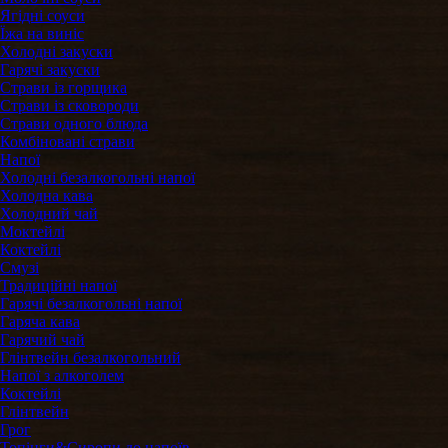
Ягідні соуси
Їжа на виніс
Холодні закуски
Гарячі закуски
Страви із горщика
Страви із сковороди
Страви одного блюда
Комбіновані страви
Напої
Холодні безалкогольні напої
Холодна кава
Холодний чай
Моктейлі
Коктейлі
Смузі
Традиційні напої
Гарячі безалкогольні напої
Гаряча кава
Гарячий чай
Глінтвейн безалкогольний
Напої з алкоголем
Коктейлі
Глінтвейн
Грог
Топінги&Сиропи до напоїв